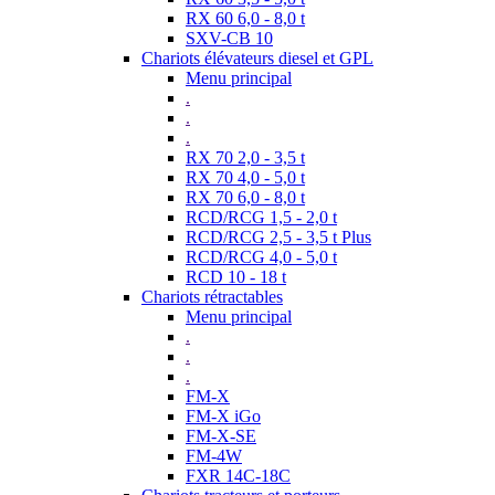
RX 60 6,0 - 8,0 t
SXV-CB 10
Chariots élévateurs diesel et GPL
Menu principal
.
.
.
RX 70 2,0 - 3,5 t
RX 70 4,0 - 5,0 t
RX 70 6,0 - 8,0 t
RCD/RCG 1,5 - 2,0 t
RCD/RCG 2,5 - 3,5 t Plus
RCD/RCG 4,0 - 5,0 t
RCD 10 - 18 t
Chariots rétractables
Menu principal
.
.
.
FM-X
FM-X iGo
FM-X-SE
FM-4W
FXR 14C-18C