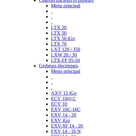
Chariots tracteurs et porteurs
Menu principal
.
.
.
LTX 20
LTX 50
LTX 50 iGo
LTX 70
LXT 120 / 350
LXW 20 / 30
LTX-FF 05-10
Gerbeurs électriques
Menu principal
.
.
.
AXV 12 iGo
ECV 10(i) C
ECV 10
EXV 10C-16C
EXV 14 - 20
EXV iGo
EXV-SF 14 - 20
FXV 14 - 16 N