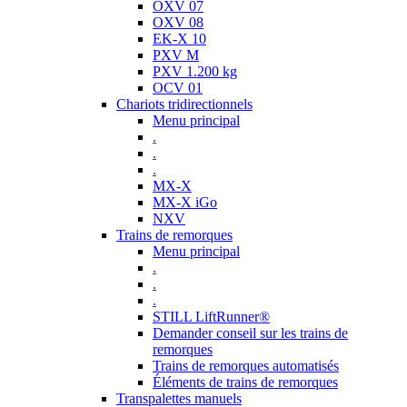
OXV 07
OXV 08
EK-X 10
PXV M
PXV 1.200 kg
OCV 01
Chariots tridirectionnels
Menu principal
.
.
.
MX-X
MX-X iGo
NXV
Trains de remorques
Menu principal
.
.
.
STILL LiftRunner®
Demander conseil sur les trains de
remorques
Trains de remorques automatisés
Éléments de trains de remorques
Transpalettes manuels