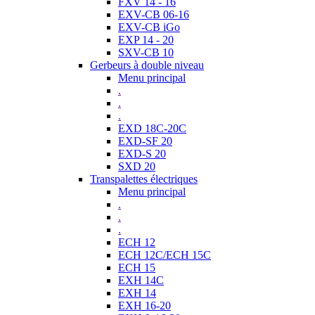
FXV 14 - 16
EXV-CB 06-16
EXV-CB iGo
EXP 14 - 20
SXV-CB 10
Gerbeurs à double niveau
Menu principal
.
.
.
EXD 18C-20C
EXD-SF 20
EXD-S 20
SXD 20
Transpalettes électriques
Menu principal
.
.
.
ECH 12
ECH 12C/ECH 15C
ECH 15
EXH 14C
EXH 14
EXH 16-20