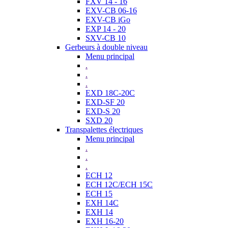
FXV 14 - 16
EXV-CB 06-16
EXV-CB iGo
EXP 14 - 20
SXV-CB 10
Gerbeurs à double niveau
Menu principal
.
.
.
EXD 18C-20C
EXD-SF 20
EXD-S 20
SXD 20
Transpalettes électriques
Menu principal
.
.
.
ECH 12
ECH 12C/ECH 15C
ECH 15
EXH 14C
EXH 14
EXH 16-20