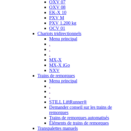
OXV 07
OXV 08
EK-X 10
PXV M
PXV 1.200 kg
OCV 01
Chariots tridirectionnels
Menu principal
.
.
.
MX-X
MX-X iGo
NXV
Trains de remorques
Menu principal
.
.
.
STILL LiftRunner®
Demander conseil sur les trains de
remorques
Trains de remorques automatisés
Éléments de trains de remorques
Transpalettes manuels