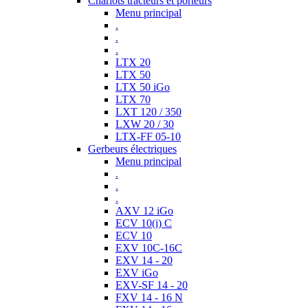
Chariots tracteurs et porteurs
Menu principal
.
.
.
LTX 20
LTX 50
LTX 50 iGo
LTX 70
LXT 120 / 350
LXW 20 / 30
LTX-FF 05-10
Gerbeurs électriques
Menu principal
.
.
.
AXV 12 iGo
ECV 10(i) C
ECV 10
EXV 10C-16C
EXV 14 - 20
EXV iGo
EXV-SF 14 - 20
FXV 14 - 16 N