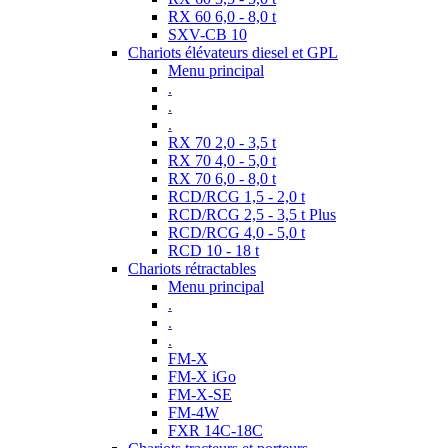
RX 60 6,0 - 8,0 t
SXV-CB 10
Chariots élévateurs diesel et GPL
Menu principal
.
.
.
RX 70 2,0 - 3,5 t
RX 70 4,0 - 5,0 t
RX 70 6,0 - 8,0 t
RCD/RCG 1,5 - 2,0 t
RCD/RCG 2,5 - 3,5 t Plus
RCD/RCG 4,0 - 5,0 t
RCD 10 - 18 t
Chariots rétractables
Menu principal
.
.
.
FM-X
FM-X iGo
FM-X-SE
FM-4W
FXR 14C-18C