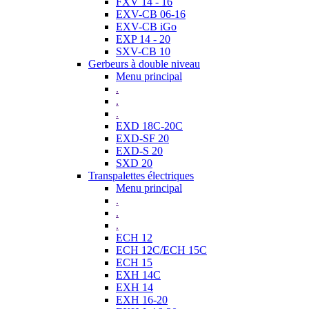
FXV 14 - 16
EXV-CB 06-16
EXV-CB iGo
EXP 14 - 20
SXV-CB 10
Gerbeurs à double niveau
Menu principal
.
.
.
EXD 18C-20C
EXD-SF 20
EXD-S 20
SXD 20
Transpalettes électriques
Menu principal
.
.
.
ECH 12
ECH 12C/ECH 15C
ECH 15
EXH 14C
EXH 14
EXH 16-20