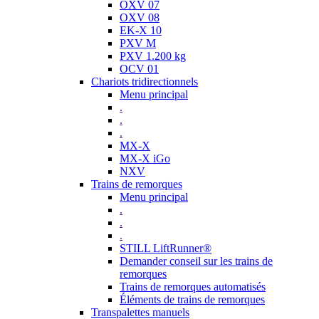
OXV 07
OXV 08
EK-X 10
PXV M
PXV 1.200 kg
OCV 01
Chariots tridirectionnels
Menu principal
.
.
.
MX-X
MX-X iGo
NXV
Trains de remorques
Menu principal
.
.
.
STILL LiftRunner®
Demander conseil sur les trains de
remorques
Trains de remorques automatisés
Éléments de trains de remorques
Transpalettes manuels