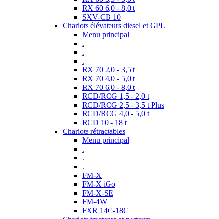
RX 60 6,0 - 8,0 t
SXV-CB 10
Chariots élévateurs diesel et GPL
Menu principal
.
.
.
RX 70 2,0 - 3,5 t
RX 70 4,0 - 5,0 t
RX 70 6,0 - 8,0 t
RCD/RCG 1,5 - 2,0 t
RCD/RCG 2,5 - 3,5 t Plus
RCD/RCG 4,0 - 5,0 t
RCD 10 - 18 t
Chariots rétractables
Menu principal
.
.
.
FM-X
FM-X iGo
FM-X-SE
FM-4W
FXR 14C-18C