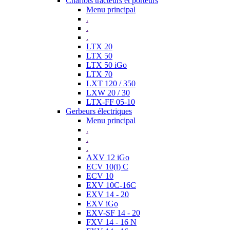
Chariots tracteurs et porteurs
Menu principal
.
.
.
LTX 20
LTX 50
LTX 50 iGo
LTX 70
LXT 120 / 350
LXW 20 / 30
LTX-FF 05-10
Gerbeurs électriques
Menu principal
.
.
.
AXV 12 iGo
ECV 10(i) C
ECV 10
EXV 10C-16C
EXV 14 - 20
EXV iGo
EXV-SF 14 - 20
FXV 14 - 16 N