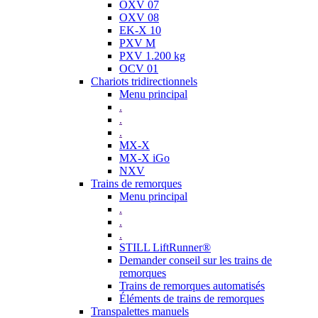
OXV 07
OXV 08
EK-X 10
PXV M
PXV 1.200 kg
OCV 01
Chariots tridirectionnels
Menu principal
.
.
.
MX-X
MX-X iGo
NXV
Trains de remorques
Menu principal
.
.
.
STILL LiftRunner®
Demander conseil sur les trains de
remorques
Trains de remorques automatisés
Éléments de trains de remorques
Transpalettes manuels