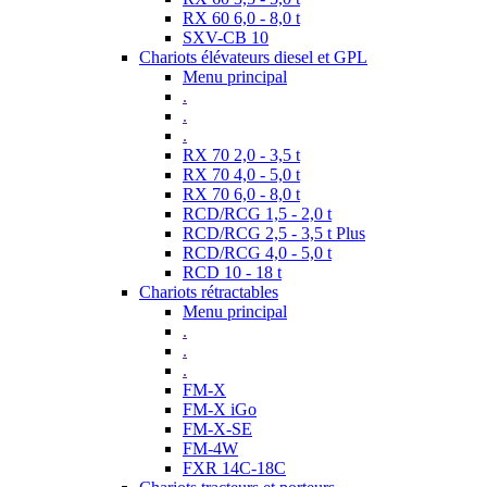
RX 60 6,0 - 8,0 t
SXV-CB 10
Chariots élévateurs diesel et GPL
Menu principal
.
.
.
RX 70 2,0 - 3,5 t
RX 70 4,0 - 5,0 t
RX 70 6,0 - 8,0 t
RCD/RCG 1,5 - 2,0 t
RCD/RCG 2,5 - 3,5 t Plus
RCD/RCG 4,0 - 5,0 t
RCD 10 - 18 t
Chariots rétractables
Menu principal
.
.
.
FM-X
FM-X iGo
FM-X-SE
FM-4W
FXR 14C-18C