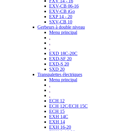
FXV 14 - 16
EXV-CB 06-16
EXV-CB iGo
EXP 14 - 20
SXV-CB 10
Gerbeurs à double niveau
Menu principal
.
.
.
EXD 18C-20C
EXD-SF 20
EXD-S 20
SXD 20
Transpalettes électriques
Menu principal
.
.
.
ECH 12
ECH 12C/ECH 15C
ECH 15
EXH 14C
EXH 14
EXH 16-20