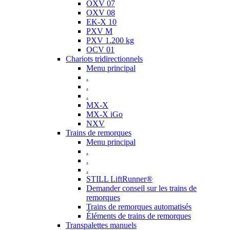
OXV 07
OXV 08
EK-X 10
PXV M
PXV 1.200 kg
OCV 01
Chariots tridirectionnels
Menu principal
.
.
.
MX-X
MX-X iGo
NXV
Trains de remorques
Menu principal
.
.
.
STILL LiftRunner®
Demander conseil sur les trains de
remorques
Trains de remorques automatisés
Éléments de trains de remorques
Transpalettes manuels