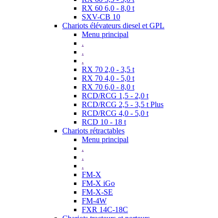
RX 60 6,0 - 8,0 t
SXV-CB 10
Chariots élévateurs diesel et GPL
Menu principal
.
.
.
RX 70 2,0 - 3,5 t
RX 70 4,0 - 5,0 t
RX 70 6,0 - 8,0 t
RCD/RCG 1,5 - 2,0 t
RCD/RCG 2,5 - 3,5 t Plus
RCD/RCG 4,0 - 5,0 t
RCD 10 - 18 t
Chariots rétractables
Menu principal
.
.
.
FM-X
FM-X iGo
FM-X-SE
FM-4W
FXR 14C-18C