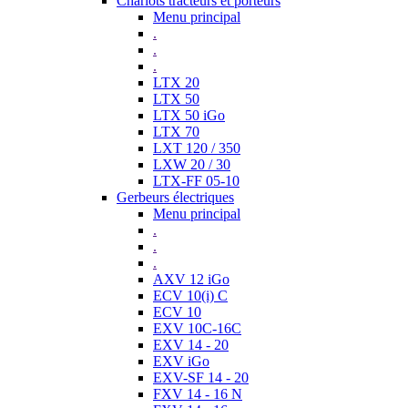
Chariots tracteurs et porteurs
Menu principal
.
.
.
LTX 20
LTX 50
LTX 50 iGo
LTX 70
LXT 120 / 350
LXW 20 / 30
LTX-FF 05-10
Gerbeurs électriques
Menu principal
.
.
.
AXV 12 iGo
ECV 10(i) C
ECV 10
EXV 10C-16C
EXV 14 - 20
EXV iGo
EXV-SF 14 - 20
FXV 14 - 16 N