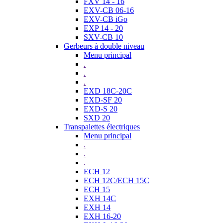
FXV 14 - 16
EXV-CB 06-16
EXV-CB iGo
EXP 14 - 20
SXV-CB 10
Gerbeurs à double niveau
Menu principal
.
.
.
EXD 18C-20C
EXD-SF 20
EXD-S 20
SXD 20
Transpalettes électriques
Menu principal
.
.
.
ECH 12
ECH 12C/ECH 15C
ECH 15
EXH 14C
EXH 14
EXH 16-20