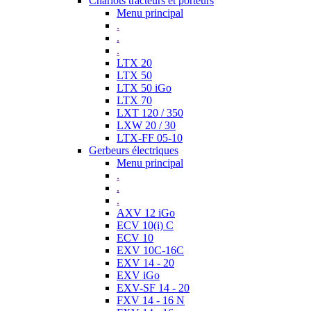
Chariots tracteurs et porteurs
Menu principal
.
.
.
LTX 20
LTX 50
LTX 50 iGo
LTX 70
LXT 120 / 350
LXW 20 / 30
LTX-FF 05-10
Gerbeurs électriques
Menu principal
.
.
.
AXV 12 iGo
ECV 10(i) C
ECV 10
EXV 10C-16C
EXV 14 - 20
EXV iGo
EXV-SF 14 - 20
FXV 14 - 16 N