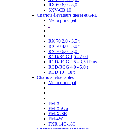
RX 60 6,0 - 8,0 t
SXV-CB 10
Chariots élévateurs diesel et GPL
Menu principal
.
.
.
RX 70 2,0 - 3,5 t
RX 70 4,0 - 5,0 t
RX 70 6,0 - 8,0 t
RCD/RCG 1,5 - 2,0 t
RCD/RCG 2,5 - 3,5 t Plus
RCD/RCG 4,0 - 5,0 t
RCD 10 - 18 t
Chariots rétractables
Menu principal
.
.
.
FM-X
FM-X iGo
FM-X-SE
FM-4W
FXR 14C-18C