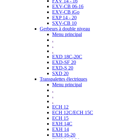
FXV 14 - 16
EXV-CB 06-16
EXV-CB iGo
EXP 14 - 20
SXV-CB 10
Gerbeurs à double niveau
Menu principal
.
.
.
EXD 18C-20C
EXD-SF 20
EXD-S 20
SXD 20
Transpalettes électriques
Menu principal
.
.
.
ECH 12
ECH 12C/ECH 15C
ECH 15
EXH 14C
EXH 14
EXH 16-20