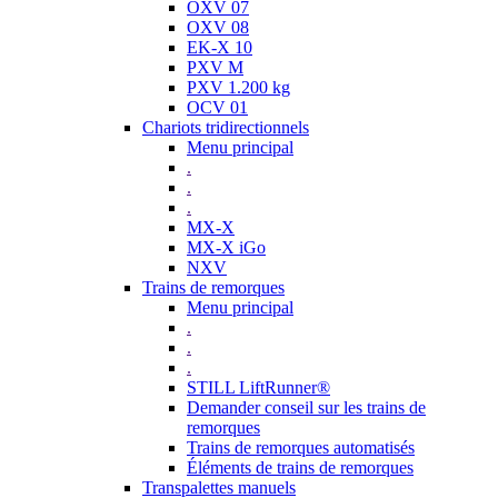
OXV 07
OXV 08
EK-X 10
PXV M
PXV 1.200 kg
OCV 01
Chariots tridirectionnels
Menu principal
.
.
.
MX-X
MX-X iGo
NXV
Trains de remorques
Menu principal
.
.
.
STILL LiftRunner®
Demander conseil sur les trains de
remorques
Trains de remorques automatisés
Éléments de trains de remorques
Transpalettes manuels